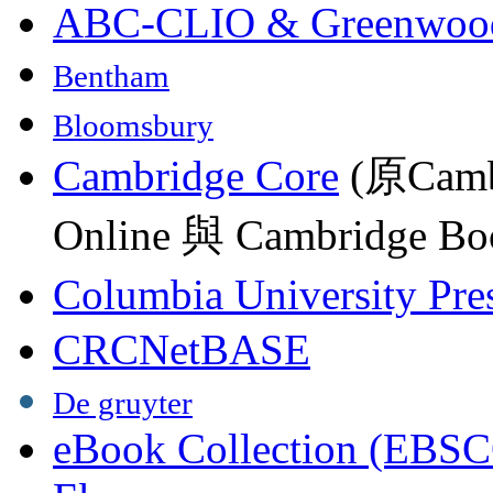
ABC-CLIO & Greenwoo
Bentham
Bloomsbury
Cambridge Core
(原Camb
Online 與 Cambridge Boo
Columbia University Pre
CRCNetBASE
De gruyter
eBook Collection (EBSC