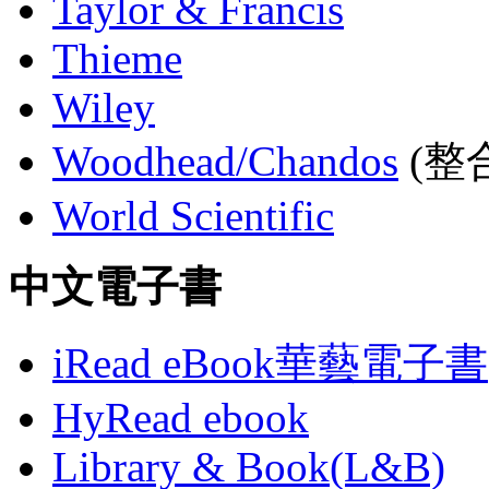
Taylor & Francis
Thieme
Wiley
Woodhead/Chandos
(整合
World Scientific
中文電子書
iRead eBook華藝電子書
HyRead ebook
Library & Book(L&B)