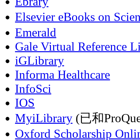
Ebrary
Elsevier eBooks on Scie
Emerald
Gale Virtual Reference L
iGLibrary
Informa Healthcare
InfoSci
IOS
MyiLibrary
(已和ProQu
Oxford Scholarship Onli