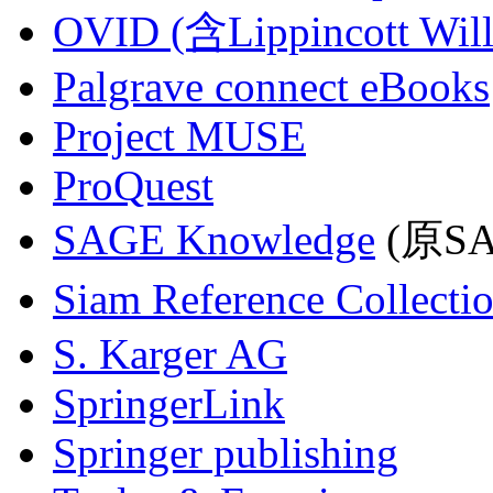
OVID (含Lippincott Will
Palgrave connect eBooks
Project MUSE
ProQuest
SAGE Knowledge
(原SAG
Siam Reference Collecti
S. Karger AG
SpringerLink
Springer publishing