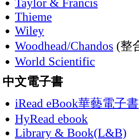
Taylor & Francis
Thieme
Wiley
Woodhead/Chandos
(整合
World Scientific
中文電子書
iRead eBook華藝電子書
HyRead ebook
Library & Book(L&B)