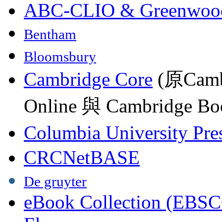
ABC-CLIO & Greenwoo
Bentham
Bloomsbury
Cambridge Core
(原Camb
Online 與 Cambridge Boo
Columbia University Pre
CRCNetBASE
De gruyter
eBook Collection (EBSC