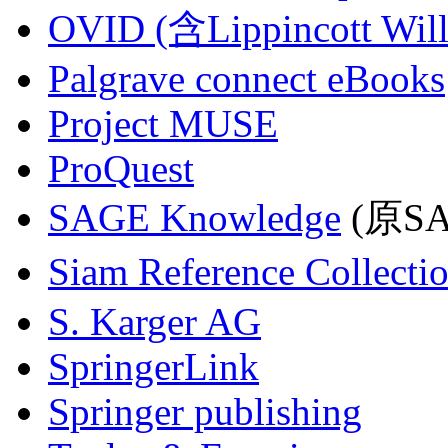
OVID (含Lippincott Will
Palgrave connect eBooks
Project MUSE
ProQuest
SAGE Knowledge
(原SAG
Siam Reference Collecti
S. Karger AG
SpringerLink
Springer publishing