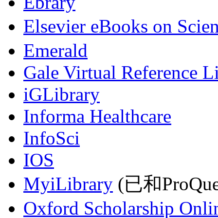
Ebrary
Elsevier eBooks on Scie
Emerald
Gale Virtual Reference L
iGLibrary
Informa Healthcare
InfoSci
IOS
MyiLibrary
(已和ProQu
Oxford Scholarship Onli