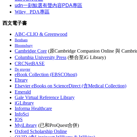
udn一刻鯨選有聲內容PDA專區
Wiley
PDA
專區
西文電子書
ABC-CLIO & Greenwood
Bentham
Bloomsbury
Cambridge Core
(原Cambridge Companion Online 與 Cambrid
Columbia University Press
(整合至iG Library)
CRCNetBASE
De gruyter
eBook Collection (EBSCOhost)
Ebrary
Elsevier eBooks on ScienceDirect (含Medical Collection)
Emerald
Gale Virtual Reference Library
iGLibrary
Informa Healthcare
InfoSci
IOS
MyiLibrary
(已和ProQuest合併)
Oxford Scholarship Online