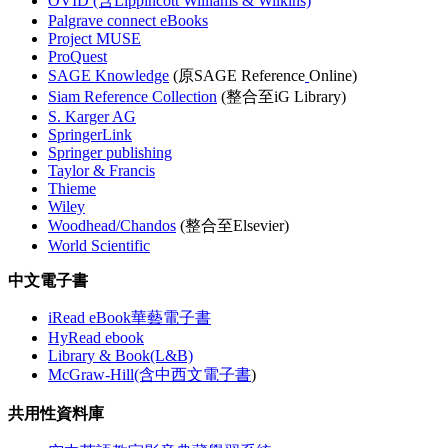
OVID (含Lippincott Williams & Wilkins)
Palgrave connect eBooks
Project MUSE
ProQuest
SAGE Knowledge
(原SAGE Reference
Online)
Siam Reference Collection
(整合至iG Library)
S. Karger AG
SpringerLink
Springer publishing
Taylor & Francis
Thieme
Wiley
Woodhead/Chandos
(整合至Elsevier)
World Scientific
中文電子書
iRead eBook華藝電子書
HyRead ebook
Library & Book(L&B)
McGraw-Hill(含中西文電子書
)
共用性資料庫