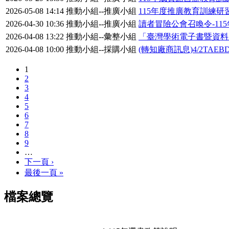
2026-05-08 14:14
推動小組--推廣小組
115年度推廣教育訓練研
2026-04-30 10:36
推動小組--推廣小組
讀者冒險公會召喚令-1
2026-04-08 13:22
推動小組--彙整小組
「臺灣學術電子書暨資料庫聯
2026-04-08 10:00
推動小組--採購小組
(轉知廠商訊息)4/2TAEBD
1
2
3
4
5
6
7
8
9
…
下一頁 ›
最後一頁 »
檔案總覽