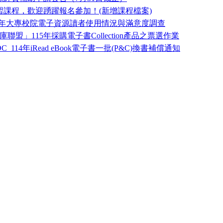
習課程，歡迎踴躍報名參加！(新增課程檔案)
15年大專校院電子資源讀者使用情況與滿意度調查
盟」115年採購電子書Collection產品之票選作業
C_114年iRead eBook電子書一批(P&C)換書補償通知