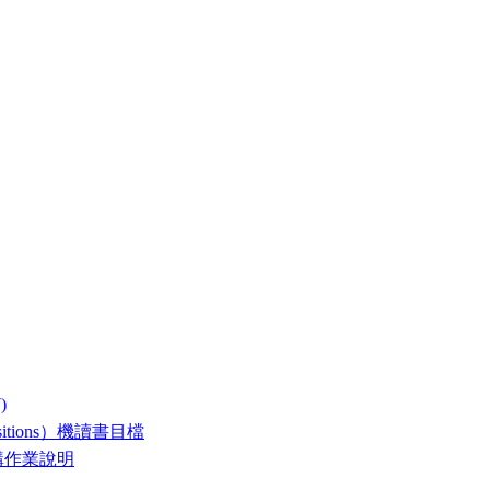
)
itions）機讀書目檔
選購作業說明