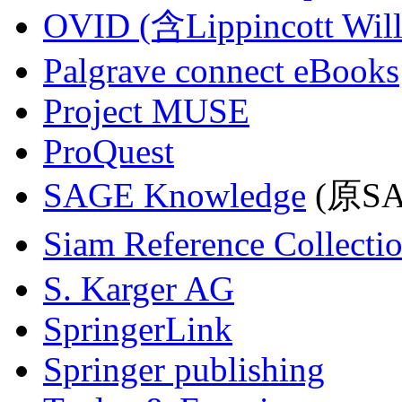
OVID (含Lippincott Will
Palgrave connect eBooks
Project MUSE
ProQuest
SAGE Knowledge
(原SAG
Siam Reference Collecti
S. Karger AG
SpringerLink
Springer publishing