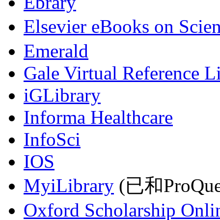
Ebrary
Elsevier eBooks on Scie
Emerald
Gale Virtual Reference L
iGLibrary
Informa Healthcare
InfoSci
IOS
MyiLibrary
(已和ProQu
Oxford Scholarship Onli