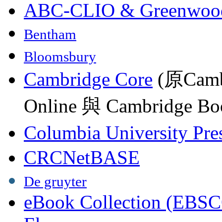
ABC-CLIO & Greenwoo
Bentham
Bloomsbury
Cambridge Core
(原Camb
Online 與 Cambridge Boo
Columbia University Pre
CRCNetBASE
De gruyter
eBook Collection (EBSC