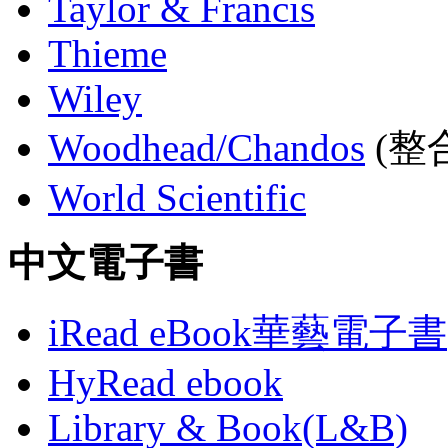
Taylor & Francis
Thieme
Wiley
Woodhead/Chandos
(整合
World Scientific
中文電子書
iRead eBook華藝電子書
HyRead ebook
Library & Book(L&B)