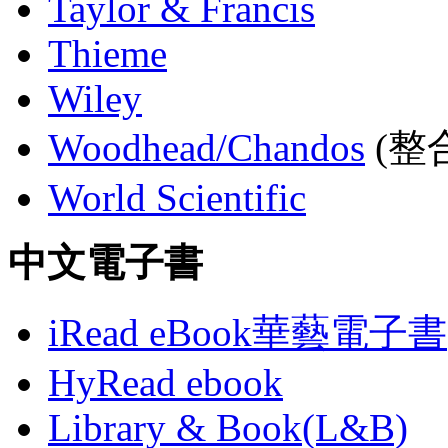
Taylor & Francis
Thieme
Wiley
Woodhead/Chandos
(整合
World Scientific
中文電子書
iRead eBook華藝電子書
HyRead ebook
Library & Book(L&B)