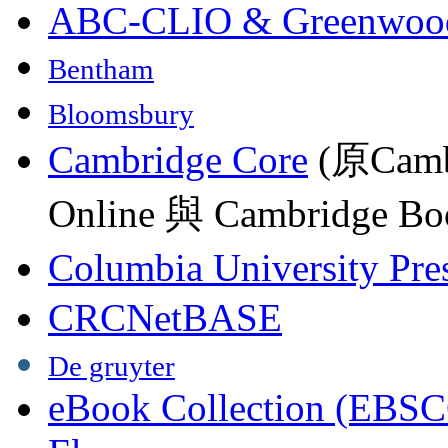
ABC-CLIO & Greenwoo
Bentham
Bloomsbury
Cambridge Core
(原Camb
Online 與 Cambridge Boo
Columbia University Pre
CRCNetBASE
De gruyter
eBook Collection (EBSC