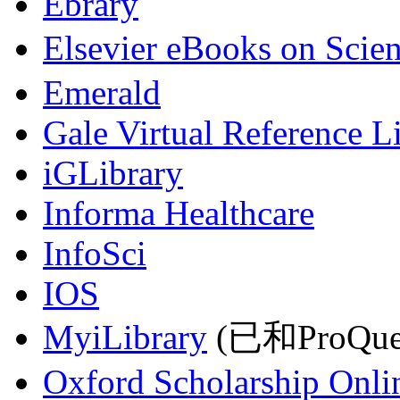
Ebrary
Elsevier eBooks on Scie
Emerald
Gale Virtual Reference L
iGLibrary
Informa Healthcare
InfoSci
IOS
MyiLibrary
(已和ProQu
Oxford Scholarship Onli