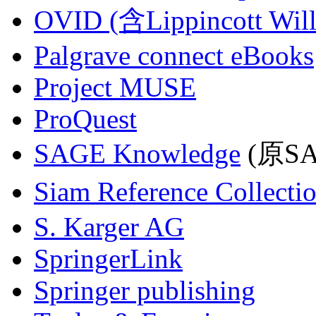
OVID (含Lippincott Will
Palgrave connect eBooks
Project MUSE
ProQuest
SAGE Knowledge
(原SAG
Siam Reference Collecti
S. Karger AG
SpringerLink
Springer publishing