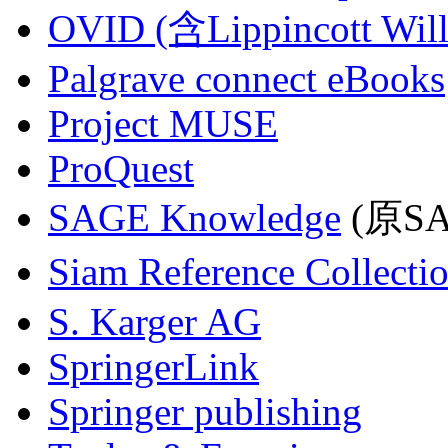
OVID (含Lippincott Will
Palgrave connect eBooks
Project MUSE
ProQuest
SAGE Knowledge
(原SAG
Siam Reference Collecti
S. Karger AG
SpringerLink
Springer publishing