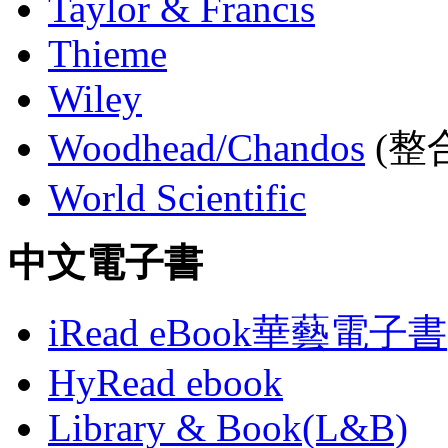
Taylor & Francis
Thieme
Wiley
Woodhead/Chandos
(整合
World Scientific
中文電子書
iRead eBook華藝電子書
HyRead ebook
Library & Book(L&B)